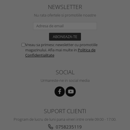
NEWSLETTER
Nu rata ofertele si promotiile noastre
Vreau sa primesc newsletter cu promotiile
magazinului. Afla mai multe in
Politica de
Confidentialitate
SOCIAL
Urmareste-ne in social media
SUPORT CLIENTI
Program de lucru de luni pana vineri intre orele 09:00 - 17:00.
0758235119