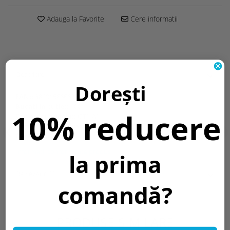
Adauga la Favorite
Cere informatii
Descriere
Dorești
EAN::
3800156666221
Bucati in cutie::
100
10% reducere
Cod produs vechi::
OT1-A1
Dimensiuni produs::
8 mm
Garantie::
2 Ani
Informatii conformitate produs
la prima
Review-uri
(0)
comandă?
PRODUSE SIMILARE