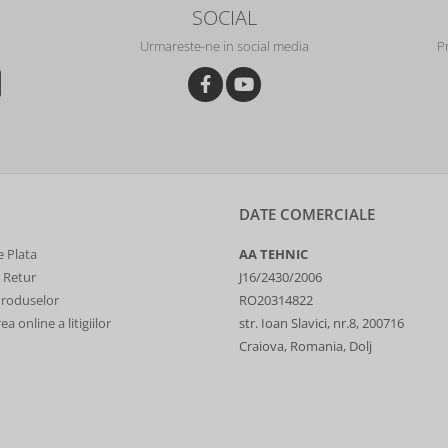
SOCIAL
Urmareste-ne in social media
P
DATE COMERCIALE
 Plata
AA TEHNIC
e Retur
J16/2430/2006
Produselor
RO20314822
a online a litigiilor
str. Ioan Slavici, nr.8, 200716
Craiova, Romania, Dolj