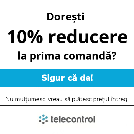
Dorești
10% reducere
la prima comandă?
Sigur că da!
PRODUSE SIMILARE
Nu mulțumesc, vreau să plătesc prețul întreg.
-21%