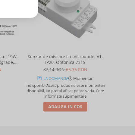
-25%
0cm, 19W,
Senzor de miscare cu microunde, V1,
Corp ilu
0grade,
IP20, Optonica 7315
M
N
87,14 RON
65,35 RON
178,
LA COMANDA
Momentan
indisponibil
Acest produs nu este momentan
disponibil, iar pretul afisat poate varia. Cere
informatii suplimentare
ADAUGA IN COS