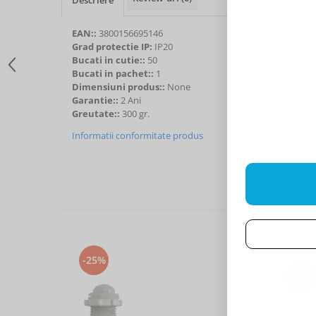
EAN::
3800156695146
Grad protectie IP:
IP20
Bucati in cutie::
50
Bucati in pachet::
1
Dimensiuni produs::
None
Garantie::
2 Ani
Greutate::
300 gr.
Informatii conformitate produs
-25%
-25%