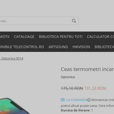
MOTII
CATALOAGE
BIBLIOTECA PENTRU TOTI
CALCULATOR C
ONIBILE TELECONTROL.RO
ARTSOUND
HIKVISION
BIBLIOTEC
, Optonica 9514
Ceas termometri incar
Optonica
175,10 RON
131,33 RON
LA COMANDA
Momentan indi
pretul afisat poate varia. Cere info
Durata de livrare:
1