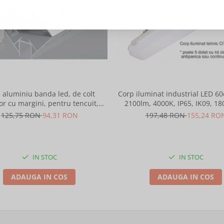
l aluminiu banda led, de colt
Corp iluminat industrial LED 6
or cu margini, pentru tencuit,
2100lm, 4000K, IP65, IK09, 18
2m, culoare gri natur, Optonica
Intelight 93101
125,75 RON
94,31 RON
197,48 RON
155,24 RO
5165
IN STOC
IN STOC
ADAUGA IN COS
ADAUGA IN COS