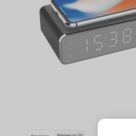
Review-uri
(0)
Descriere