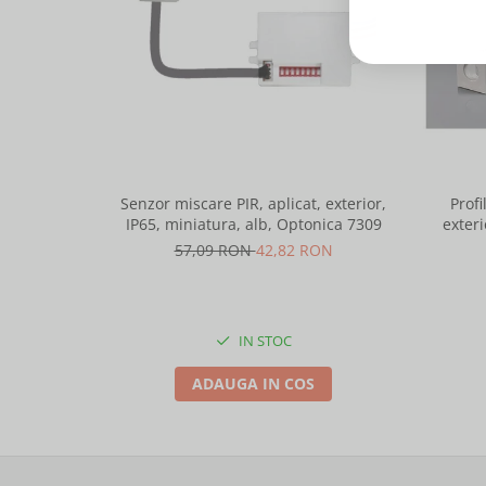
Senzor miscare PIR, aplicat, exterior,
Profi
IP65, miniatura, alb, Optonica 7309
exteri
lungime 
57,09 RON
42,82 RON
IN STOC
ADAUGA IN COS