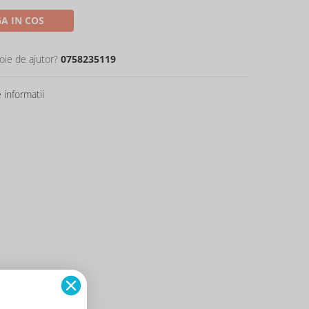
A IN COS
oie de ajutor?
0758235119
informatii