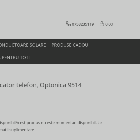
0758235119
0,00
ONDUCTOARE SOLARE
PRODUSE CADOU
A PENTRU TOTI
cator telefon, Optonica 9514
sponibil
Acest produs nu este momentan disponibil, iar
rmatii suplimentare