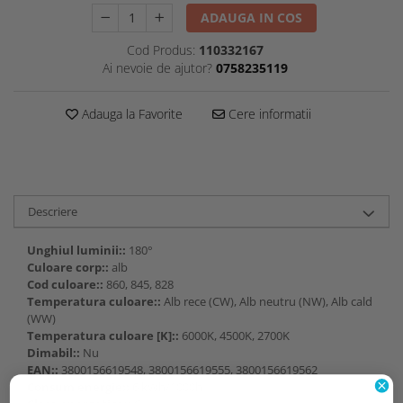
ADAUGA IN COS
Cod Produs:
110332167
Ai nevoie de ajutor?
0758235119
Adauga la Favorite
Cere informatii
Descriere
Unghiul luminii::
180°
Culoare corp::
alb
Cod culoare::
860, 845, 828
Temperatura culoare::
Alb rece (CW), Alb neutru (NW), Alb cald
(WW)
Temperatura culoare [K]::
6000K, 4500K, 2700K
Dimabil::
Nu
EAN::
3800156619548, 3800156619555, 3800156619562
Consum energie::
6 kWh/1000h