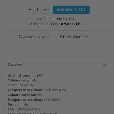
ADAUGA IN COS
Cod Produs:
110330731
Ai nevoie de ajutor?
0758235119
Adauga la Favorite
Cere informatii
Descriere
Unghiul luminii::
240°
Culoare corp::
alb
Cod culoare::
860
Temperatura culoare::
Alb rece (CW)
Culoare carcasa::
Alb
Temperatura culoare [K]::
6000K
Dimabil::
Nu
EAN::
3800156617513
Consum energie::
6 kWh/1000h