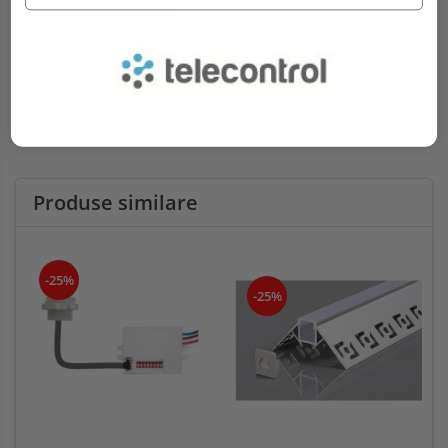
Wataj echivalent::
40W
Greutate::
33 gr.
Forma bec:
C35
Informatii conformitate produs
Review-uri
(0)
Produse similare
-25%
-25%