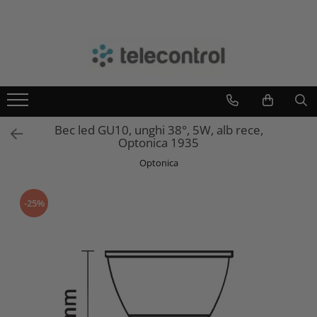
Branduri
Teleco Automation
Teletask
Artsound
Bec led GU10, unghi 38°, 5W, alb rece,
Intelight
Optonica 1935
Hikvision
Optonica
-25%