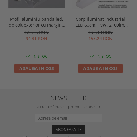
Profil aluminiu banda led,
Corp iluminat industrial
de colt exterior cu margini,
LED 60cm, 19W, 2100lm,
pentru tencuit, lungime 2m,
4000K, IP65, IK09, 180grade,
125,75 RON
197,48 RON
culoare gri natur, Optonica
Intelight 93101
94,31 RON
155,24 RON
5165
IN STOC
IN STOC
ADAUGA IN COS
ADAUGA IN COS
NEWSLETTER
Nu rata ofertele si promotiile noastre