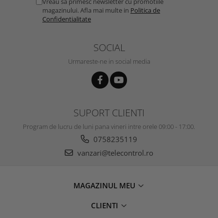
Vreau sa primesc newsletter cu promotiile
magazinului. Afla mai multe in
Politica de
Confidentialitate
SOCIAL
Urmareste-ne in social media
SUPORT CLIENTI
Program de lucru de luni pana vineri intre orele 09:00 - 17:00.
0758235119
vanzari@telecontrol.ro
MAGAZINUL MEU
CLIENTI