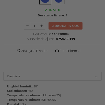
IN STOC
Durata de livrare:
1
ADAUGA IN COS
Cod Produs:
110330084
Ai nevoie de ajutor?
0758235119
Adauga la Favorite
Cere informatii
Descriere
Unghiul luminii::
38°
Cod culoare::
860
Temperatura culoare::
Alb rece (CW)
Temperatura culoare [K]::
6000K
Dimabil::
Nu