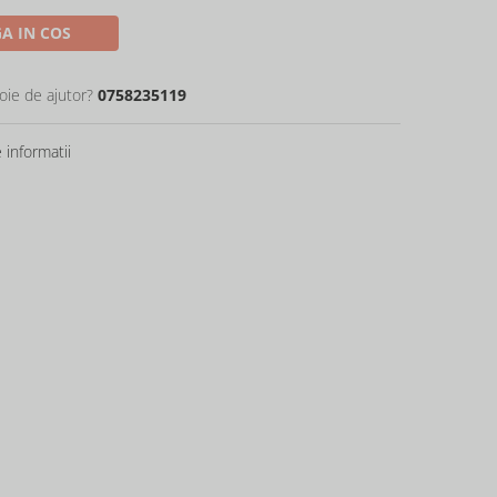
A IN COS
oie de ajutor?
0758235119
informatii