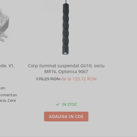
-25%
de, V1,
Corp iluminat suspendat GU10, soclu
Corp ilu
MR16, Optonica 9067
M
178,29 RON
de la 133,72 RON
178,
an
 momentan
aria. Cere
IN STOC
ADAUGA IN COS