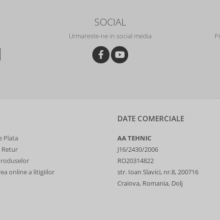
SOCIAL
Urmareste-ne in social media
P
DATE COMERCIALE
 Plata
AA TEHNIC
e Retur
J16/2430/2006
Produselor
RO20314822
a online a litigiilor
str. Ioan Slavici, nr.8, 200716
Craiova, Romania, Dolj