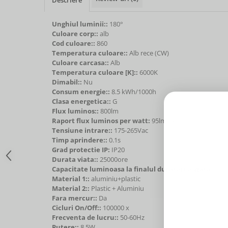
Unghiul luminii::
180°
Culoare corp::
alb
Cod culoare::
860
Temperatura culoare::
Alb rece (CW)
Culoare carcasa::
Alb
Temperatura culoare [K]::
6000K
Dimabil::
Nu
Consum energie::
8.5 kWh/1000h
Clasa energetica::
G
Flux luminos::
800lm
Raport flux luminos per watt:
95lm/W
Tensiune intrare::
175-265Vac
Timp aprindere::
0.1s
Grad protectie IP:
IP20
Durata viata::
25000ore
Capacitate luminoasa la finalul duratei de viata::
70
Material 1::
aluminiu+plastic
Material 2::
Plastic + Aluminiu
Fara mercur::
Da
Cicluri On/Off::
100000 x
Frecventa de lucru::
50-60Hz
Putere::
8.5W