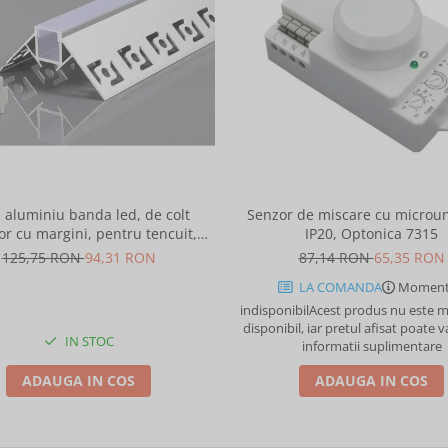
l aluminiu banda led, de colt
Senzor de miscare cu microun
or cu margini, pentru tencuit,
IP20, Optonica 7315
2m, culoare gri natur, Optonica
125,75 RON
94,31 RON
87,14 RON
65,35 RON
5165
LA COMANDA
Moment
indisponibil
Acest produs nu este
disponibil, iar pretul afisat poate v
IN STOC
informatii suplimentare
ADAUGA IN COS
ADAUGA IN COS