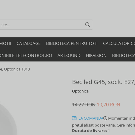
MOTII
CATALOAGE
BIBLIOTECA PENTRU TOTI
CALCULATOR C
ONIBILE TELECONTROL.RO
ARTSOUND
HIKVISION
BIBLIOTEC
ece, Optonica 1813
Bec led G45, soclu E27
Optonica
14,27 RON
10,70 RON
LA COMANDA
Momentan indi
pretul afisat poate varia. Cere info
Durata de livrare:
1