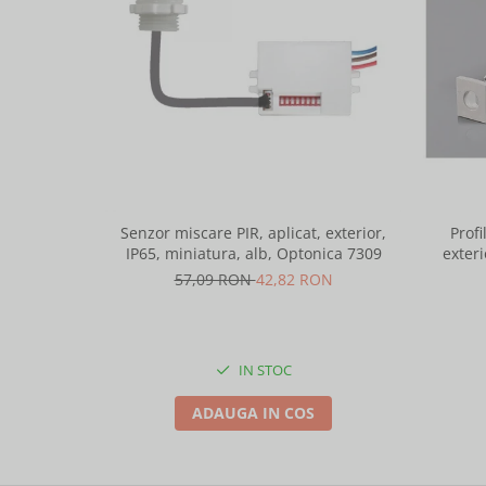
Senzor miscare PIR, aplicat, exterior,
Profi
IP65, miniatura, alb, Optonica 7309
exteri
lungime 
57,09 RON
42,82 RON
IN STOC
ADAUGA IN COS