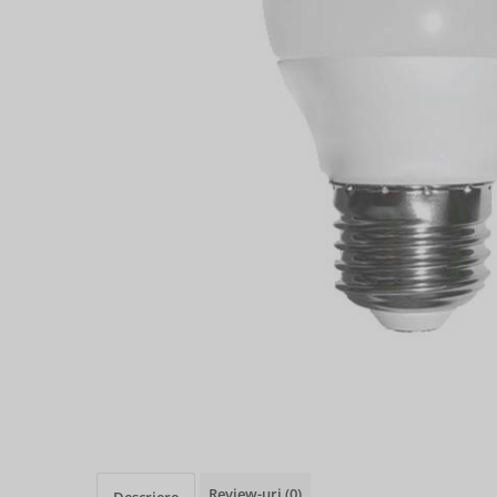
Review-uri
(0)
Descriere