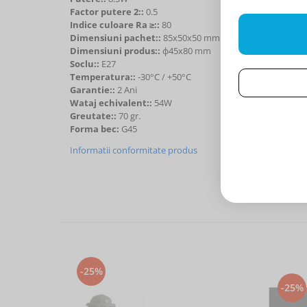
Factor putere 2::
0.5
Indice culoare Ra ≥::
80
Dimensiuni pachet::
85x50x50 mm
Dimensiuni produs::
ф45x80 mm
Soclu::
E27
Temperatura::
-30°C / +50°C
Garantie::
2 Ani
Wataj echivalent::
54W
Greutate::
70 gr.
Forma bec:
G45
Informatii conformitate produs
-25%
-25%