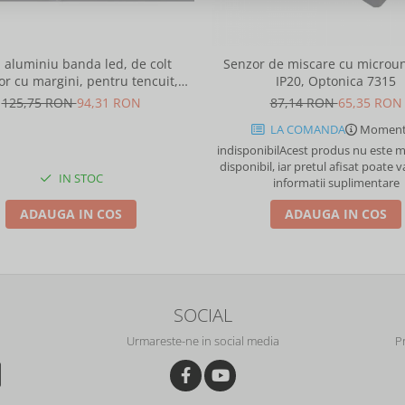
l aluminiu banda led, de colt
Senzor de miscare cu microun
or cu margini, pentru tencuit,
IP20, Optonica 7315
2m, culoare gri natur, Optonica
125,75 RON
94,31 RON
87,14 RON
65,35 RON
5165
LA COMANDA
Moment
indisponibil
Acest produs nu este
disponibil, iar pretul afisat poate v
IN STOC
informatii suplimentare
ADAUGA IN COS
ADAUGA IN COS
SOCIAL
Urmareste-ne in social media
P