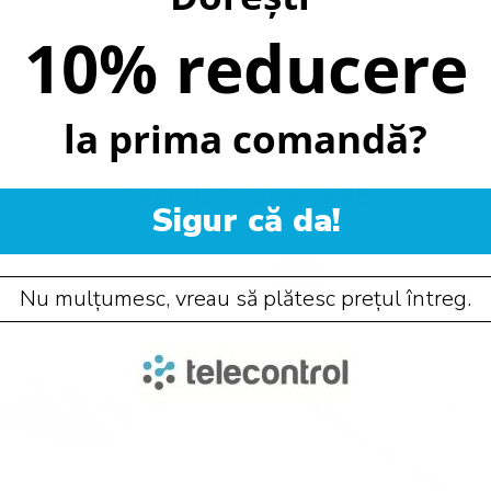
10% reducere
la prima comandă?
PRODUSE SIMILARE
Sigur că da!
-25%
Nu mulțumesc, vreau să plătesc prețul întreg.