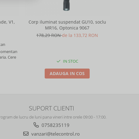
de, V1,
Corp iluminat suspendat GU10, soclu
Corp ilu
MR16, Optonica 9067
M
178,29 RON
de la 133,72 RON
178,
an
 momentan
aria. Cere
IN STOC
ADAUGA IN COS
SUPORT CLIENTI
rogram de lucru de luni pana vineri intre orele 09:00 - 17:00.
0758235119
vanzari@telecontrol.ro