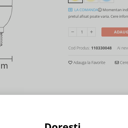
LA COMANDA
Momentan indi
pretul afisat poate varia. Cere info
ADAUG
Cod Produs:
110330048
Ai nev
Adauga la Favorite
Cere 
Dorești
produs poti adauga un review.