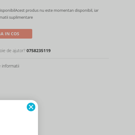
sponibil
Acest produs nu este momentan disponibil, iar
rmatii suplimentare
A IN COS
oie de ajutor?
0758235119
informatii