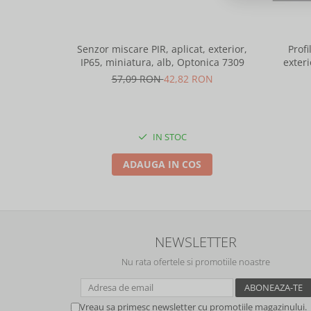
Senzor miscare PIR, aplicat, exterior,
Profi
IP65, miniatura, alb, Optonica 7309
exteri
lungime 
57,09 RON
42,82 RON
IN STOC
ADAUGA IN COS
NEWSLETTER
Nu rata ofertele si promotiile noastre
Vreau sa primesc newsletter cu promotiile magazinului.