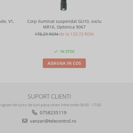
de, V1,
Corp iluminat suspendat GU10, soclu
Corp ilu
MR16, Optonica 9067
M
178,29 RON
de la 133,72 RON
178,
IN STOC
ADAUGA IN COS
SUPORT CLIENTI
rogram de lucru de luni pana vineri intre orele 09:00 - 17:00.
0758235119
vanzari@telecontrol.ro