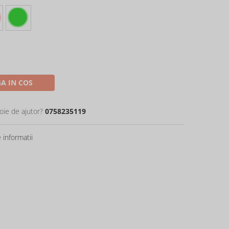
A IN COS
oie de ajutor?
0758235119
informatii