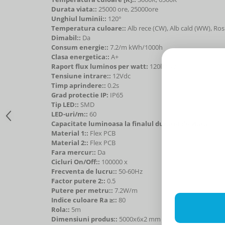
Durata viata::
25000 ore, 25000ore
Unghiul luminii::
120°
Temperatura culoare::
Alb rece (CW), Alb cald (WW), Ro
Dimabil::
Da
Consum energie::
7.2/m kWh/1000h
Clasa energetica::
A+
Raport flux luminos per watt:
120lm/W
Tensiune intrare::
12Vdc
Timp aprindere::
0.2s
Grad protectie IP:
IP65
Tip LED::
SMD
LED-uri/m::
60
Capacitate luminoasa la finalul duratei de viata::
70
Material 1::
Flex PCB
Material 2::
Flex PCB
Fara mercur::
Da
Cicluri On/Off::
100000 x
Frecventa de lucru::
50-60Hz
Factor putere 2::
0.5
Putere per metru::
7.2W/m
Indice culoare Ra ≥::
80
Rola::
5m
Dimensiuni produs::
5000x6x2 mm