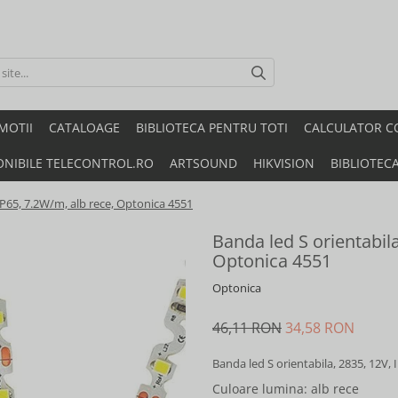
MOTII
CATALOAGE
BIBLIOTECA PENTRU TOTI
CALCULATOR C
ONIBILE TELECONTROL.RO
ARTSOUND
HIKVISION
BIBLIOTEC
 IP65, 7.2W/m, alb rece, Optonica 4551
Banda led S orientabila
Optonica 4551
Optonica
46,11 RON
34,58 RON
Banda led S orientabila, 2835, 12V,
Culoare lumina
: alb rece