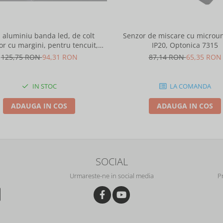
l aluminiu banda led, de colt
Senzor de miscare cu microun
or cu margini, pentru tencuit,
IP20, Optonica 7315
2m, culoare gri natur, Optonica
125,75 RON
94,31 RON
87,14 RON
65,35 RON
5165
IN STOC
LA COMANDA
ADAUGA IN COS
ADAUGA IN COS
SOCIAL
Urmareste-ne in social media
P