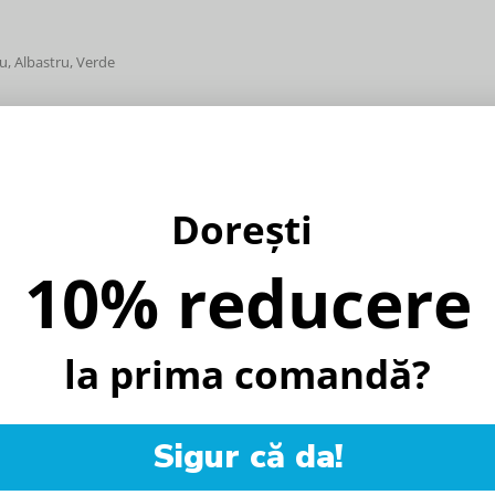
su, Albastru, Verde
Dorești
10% reducere
%
la prima comandă?
Sigur că da!