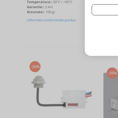
Temperatura::
30°C / +50°C
Garantie::
2 Ani
Greutate::
100 gr.
Informatii conformitate produs
-25%
-25%