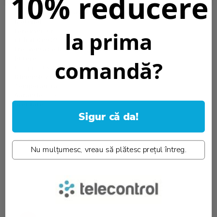
10% reducere
Durata viata::
25000ore
Capacitate luminoasa la finalul duratei de viata::
0.7
Material 1::
Flex PCB
Fara mercur::
Da
la prima
Cicluri On/Off::
100000 x
Frecventa de lucru::
50-60Hz
Putere::
12W/m
comandă?
Cod produs vechi::
ST40-A1
Dimensiuni produs::
8x2 mm
Temperatura::
-20°C/ +40°C
Garantie::
2 Ani
Greutate::
65 gr.
Sigur că da!
Informatii conformitate produs
Review-uri
(0)
Nu mulțumesc, vreau să plătesc prețul întreg.
PRODUSE SIMILARE