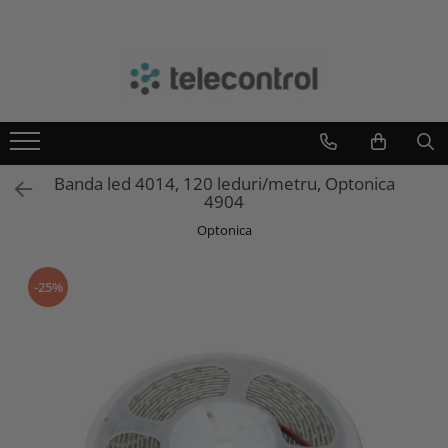
Branduri
Teleco Automation
Teletask
Artsound
Banda led 4014, 120 leduri/metru, Optonica
Intelight
4904
Hikvision
Optonica
-25%