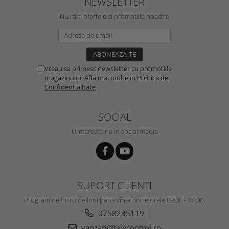
NEWSLETTER
Nu rata ofertele si promotiile noastre
Vreau sa primesc newsletter cu promotiile
magazinului. Afla mai multe in
Politica de
Confidentialitate
SOCIAL
Urmareste-ne in social media
SUPORT CLIENTI
Program de lucru de luni pana vineri intre orele 09:00 - 17:00.
0758235119
vanzari@telecontrol.ro