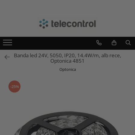
Branduri
Teleco Automation
Teletask
Artsound
Banda led 24V, 5050, IP20, 14.4W/m, alb rece,
Intelight
Optonica 4851
Hikvision
Optonica
-25%