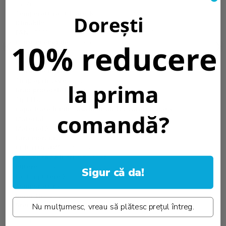
(WW)
Temperatura culoare [K]::
6000K, 2800K, 4200K
Dorești
Dimabil::
Da
EAN::
3800156644540, 3800156644557, 3800156644564
Consum energie::
20 kWh/m /1000h
10% reducere
Clasa energetica::
A+
Flux luminos::
2100lm/m
Tensiune intrare::
12Vdc
Timp aprindere::
0.1s
la prima
Grad protectie IP:
IP65
Tip LED::
SMD
Capacitate luminoasa la finalul duratei de viata::
70%
comandă?
Material 1::
Flex PCB
Material 2::
Flex PCB
Fara mercur::
Da
Cicluri On/Off::
100000 x
Frecventa de lucru::
50-60Hz
Putere::
20W/m
Sigur că da!
Factor putere 2::
0.95
Temperatura::
30°C / +50°C
Garantie::
3 Ani
Greutate::
240gr./m
Nu mulțumesc, vreau să plătesc prețul întreg.
Informatii conformitate produs