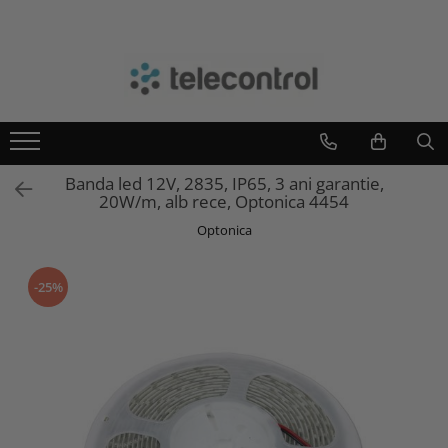
Branduri
Teleco Automation
Teletask
Artsound
Banda led 12V, 2835, IP65, 3 ani garantie,
Intelight
20W/m, alb rece, Optonica 4454
Hikvision
Optonica
-25%