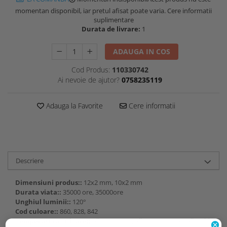
momentan disponibil, iar pretul afisat poate varia. Cere informatii
suplimentare
Durata de livrare:
1
ADAUGA IN COS
Cod Produs:
110330742
Ai nevoie de ajutor?
0758235119
Adauga la Favorite
Cere informatii
Descriere
Dimensiuni produs::
12x2 mm, 10x2 mm
Durata viata::
35000 ore, 35000ore
Unghiul luminii::
120°
Cod culoare::
860, 828, 842
Temperatura culoare::
Alb rece (CW), Alb neutru (NW), Alb cald