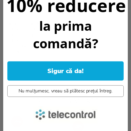
10% reducere
Capacitate luminoasa la finalul duratei de viata::
0.7
Material 1::
PC
Cicluri On/Off::
25000 x
Putere::
9W
la prima
Indice culoare Ra ≥::
80
Dimensiuni cutie::
395x285x275 mm
Dimensiuni pachet::
190x130x135 mm
comandă?
Dimensiuni produs::
180x120x127 mm
Temperatura::
-20°C/ +40°C
Garantie::
2 Ani
Informatii conformitate produs
Sigur că da!
Review-uri
(0)
Nu mulțumesc, vreau să plătesc prețul întreg.
PRODUSE SIMILARE
-25%
-25%