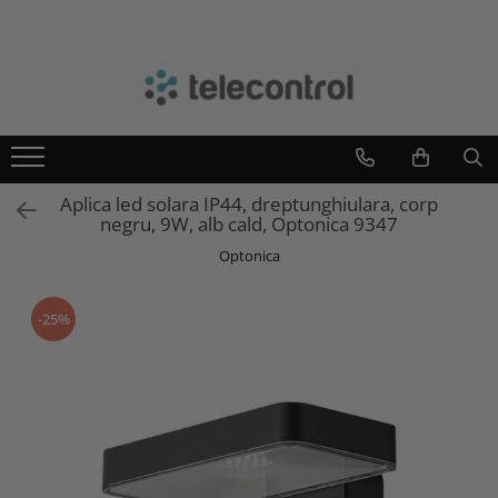
Branduri
Teleco Automation
Teletask
Artsound
Aplica led solara IP44, dreptunghiulara, corp
Intelight
negru, 9W, alb cald, Optonica 9347
Hikvision
Optonica
-25%