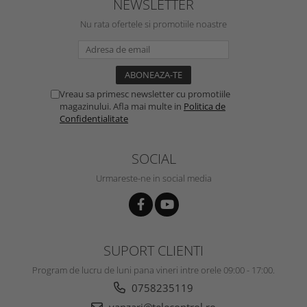
NEWSLETTER
Nu rata ofertele si promotiile noastre
Vreau sa primesc newsletter cu promotiile
magazinului. Afla mai multe in
Politica de
Confidentialitate
SOCIAL
Urmareste-ne in social media
SUPORT CLIENTI
Program de lucru de luni pana vineri intre orele 09:00 - 17:00.
0758235119
vanzari@telecontrol.ro