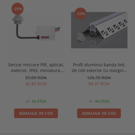
-25%
-25%
Senzor miscare PIR, aplicat,
Profil aluminiu banda led,
exterior, IP65, miniatura,
de colt exterior cu margini,
alb, Optonica 7309
pentru tencuit, lungime 2m,
57,09 RON
125,75 RON
culoare gri natur, Optonica
42,82 RON
94,31 RON
5165
IN STOC
IN STOC
ADAUGA IN COS
ADAUGA IN COS