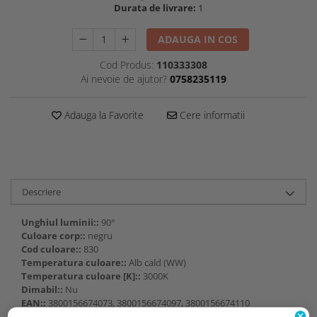
Durata de livrare:
1
ADAUGA IN COS
Cod Produs:
110333308
Ai nevoie de ajutor?
0758235119
Adauga la Favorite
Cere informatii
Descriere
Unghiul luminii::
90°
Culoare corp::
negru
Cod culoare::
830
Temperatura culoare::
Alb cald (WW)
Temperatura culoare [K]::
3000K
Dimabil::
Nu
EAN::
3800156674073, 3800156674097, 3800156674110
Consum energie::
6 kWh/1000h, 4 kWh/1000h, 8 kWh/1000h