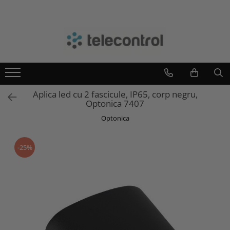
Branduri
Teleco Automation
Teletask
Artsound
Aplica led cu 2 fascicule, IP65, corp negru,
Intelight
Optonica 7407
Hikvision
Optonica
-25%