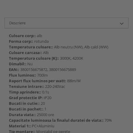
Descriere
Culoare corp::
alb
Forma corp::
rotunda
Temperatura culoare::
Alb neutru (NW), Alb cald (WW)
Culoare carcasa::
Alb
Temperatura culoare [K]::
3000K, 4200K
Dimabil::
Nu
EAN::
3800156675872, 3800156675889
Flux luminos::
700lm
Raport flux luminos per watt:
88lm/W
Tensiune intrare::
220-240Vac
Timp aprindere::
0.1s
Grad protectie IP:
IP20
Bucati in cutie::
20
Bucati in pachet::
1
Durata viata::
25000 ore
Capacitate luminoasa la finalul duratei de viata::
70%
Material 1::
PC+Aluminiu
Tip montare::
Montabil pe perete