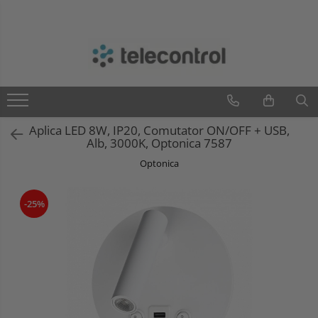
Branduri
Teleco Automation
Teletask
Artsound
Aplica LED 8W, IP20, Comutator ON/OFF + USB,
Intelight
Alb, 3000K, Optonica 7587
Hikvision
Optonica
-25%