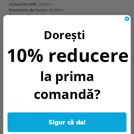
Cicluri On/Off::
25007 x
Frecventa de lucru::
50-60Hz
Putere::
8W
Dimensiuni pachet::
85x85x360mm
Dimensiuni produs::
300x80x126mm
Dorești
Garantie::
2 Ani
Informatii conformitate produs
10% reducere
Review-uri
(0)
la prima
Recomandari
comandă?
-25%
Sigur că da!
Aplica LED 11W, IP20,