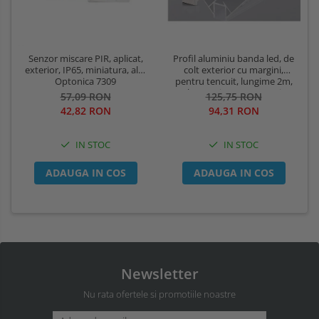
Profil aluminiu banda led, de
Senzor miscare PIR, aplicat,
colt exterior cu margini,
exterior, IP65, miniatura, alb,
pentru tencuit, lungime 2m,
Optonica 7309
culoare gri natur, Optonica
125,75 RON
57,09 RON
5165
94,31 RON
42,82 RON
IN STOC
IN STOC
ADAUGA IN COS
ADAUGA IN COS
Newsletter
Nu rata ofertele si promotiile noastre