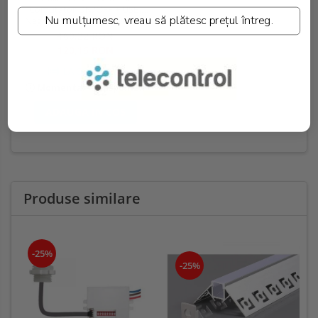
Comutator ON/OFF + USB,
Nu mulțumesc, vreau să plătesc prețul întreg.
Negru, 3000K, Optonica 7593
160,22 RON
120,16 RON
LA COMANDA
Momentan indisponibil
ADAUGA IN COS
Produse similare
-25%
-25%