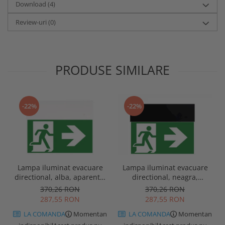
Download (4)
Review-uri
(0)
PRODUSE SIMILARE
-22%
-22%
Lampa iluminat evacuare
Lampa iluminat evacuare
directional, alba, aparenta,
directional, neagra,
3 ore, 3W, mentinut, test
aparenta, 3 ore, 3W,
370,26 RON
370,26 RON
automat, IP20, Intelight
mentinut, test automat,
287,55 RON
287,55 RON
90385
IP20, Intelight 90085
LA COMANDA
Momentan
LA COMANDA
Momentan