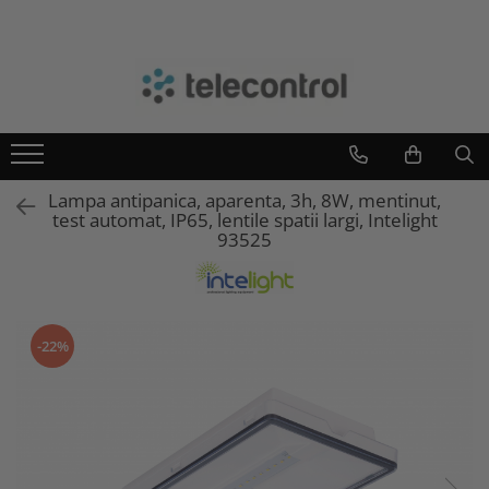
Branduri
Teleco Automation
Teletask
Artsound
Lampa antipanica, aparenta, 3h, 8W, mentinut,
Intelight
test automat, IP65, lentile spatii largi, Intelight
Hikvision
93525
-22%