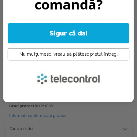
comandă?
- pictograma grafica om stanga
85202 / VD2
cu dimensiunile
250mm x 125mm;
- pictograma grafica
HIDRANT TEXT;
cu dimensiunile 250mm x
125mm sau
HIDRANT GRAFIC;
cu dimensiunile 250mm x 125mm.
Datorita modelelor variate (autonomii, puteri, flux, lentile, etc.) in
Sigur că da!
care este disponibil acest corp, poate fi folosit ca:
- lampa pentru iluminarea cailor de evacuare fiind dotat cu
pictograme de tip exit;
Nu mulțumesc, vreau să plătesc prețul întreg.
- lampa pentru iluminatul ambiental (antipanica) caz in care nu se
mai folosesc pictogramele si atunci vor fi vizibile lentilele optice
pentru spatii deschise;
- lampa pentru continuarea lucrului caz in care nu se mai folosesc
pictogramele.
Corp iluminat urgenta evacuare cu certificat conformitate DoC,
certificat igiena si fise fotometrice.
Temperatura culoare [K]::
4000K
Grad protectie IP:
IP65
Informatii conformitate produs
Caracteristici