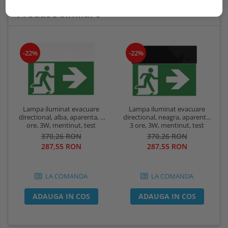
Produse similare
-22%
-22%
Lampa iluminat evacuare
Lampa iluminat evacuare
directional, alba, aparenta, 3
directional, neagra, aparenta,
ore, 3W, mentinut, test
3 ore, 3W, mentinut, test
automat, IP20, Intelight 90385
automat, IP20, Intelight 90085
370,26 RON
370,26 RON
287,55 RON
287,55 RON
LA COMANDA
LA COMANDA
ADAUGA IN COS
ADAUGA IN COS