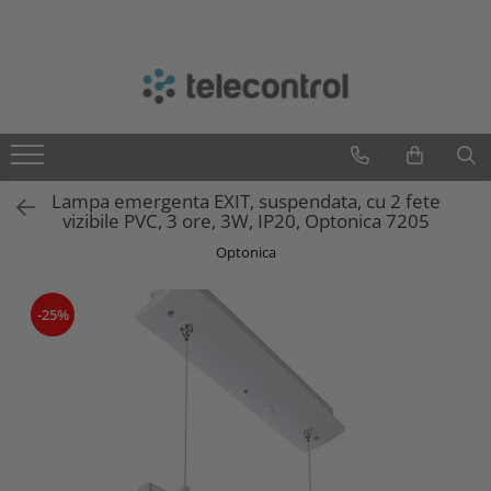
Branduri
Teleco Automation
Teletask
Artsound
Lampa emergenta EXIT, suspendata, cu 2 fete
Intelight
vizibile PVC, 3 ore, 3W, IP20, Optonica 7205
Hikvision
Optonica
-25%