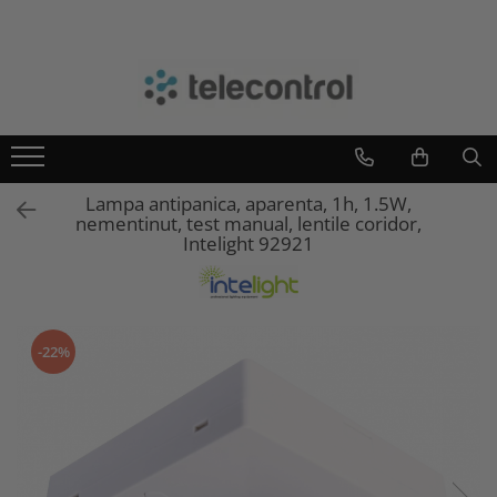
Branduri
Teleco Automation
Teletask
Artsound
Lampa antipanica, aparenta, 1h, 1.5W,
Intelight
nementinut, test manual, lentile coridor,
Hikvision
Intelight 92921
-22%