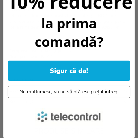
10% reducere
Daca doriti sa instalati incastrat aceasta lampa de urgenta puteti
folosi
rama de instalare incastrata alba Intelight 93001
<br>
la prima
Daca doriti sa instalati incastrat aceasta lampa de urgenta puteti
folosi
rama de instalare incastrata neagra Intelight 92820
<br>
comandă?
Temperatura culoare [K]::
4000K
Grad protectie IP:
IP20
Informatii conformitate produs
Sigur că da!
Caracteristici
Download (5)
Nu mulțumesc, vreau să plătesc prețul întreg.
Review-uri
(0)
PRODUSE SIMILARE