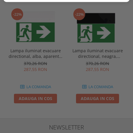
-22%
-22%
Lampa iluminat evacuare
Lampa iluminat evacuare
directional, alba, aparenta,
directional, neagra,
3 ore, 3W, mentinut, test
aparenta, 3 ore, 3W,
370,26 RON
370,26 RON
automat, IP20, Intelight
mentinut, test automat,
287,55 RON
287,55 RON
90385
IP20, Intelight 90085
LA COMANDA
LA COMANDA
ADAUGA IN COS
ADAUGA IN COS
NEWSLETTER