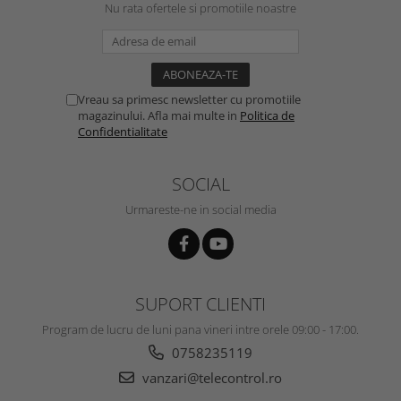
Nu rata ofertele si promotiile noastre
Vreau sa primesc newsletter cu promotiile
magazinului. Afla mai multe in
Politica de
Confidentialitate
SOCIAL
Urmareste-ne in social media
SUPORT CLIENTI
Program de lucru de luni pana vineri intre orele 09:00 - 17:00.
0758235119
vanzari@telecontrol.ro