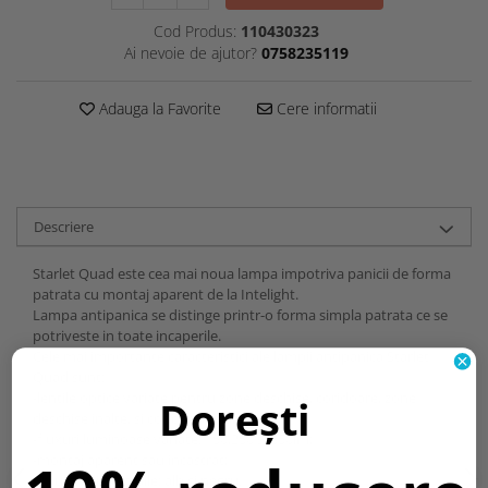
Cod Produs:
110430323
Ai nevoie de ajutor?
0758235119
Adauga la Favorite
Cere informatii
Descriere
Starlet Quad este cea mai noua lampa impotriva panicii de forma
patrata cu montaj aparent de la Intelight.
Lampa antipanica se distinge printr-o forma simpla patrata ce se
potriveste in toate incaperile.
Cele mai importante caracteristici ale lampii antipanica Starlet
Quad sunt:
-lentile optice variate pentru zone deschise, coridoare, zone
Dorești
deschise inalte, si coridoare inalte;
-fluxuri luminoase variate: 150,250 si 350lm;
-montaj aparent sau incastrat;
-2 culori disponibile: alb si negru.