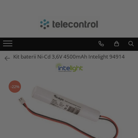
Branduri
Teleco Automation
Teletask
Artsound
Kit baterii Ni-Cd 3,6V 4500mAh Intelight 94914
Intelight
Hikvision
-22%