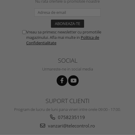
Nu rata ofertele si promotiile noastre
Vreau sa primesc newsletter cu promotiile
magazinului. Afla mai multe in
Politica de
Confidentialitate
SOCIAL
Urmareste-ne in social media
SUPORT CLIENTI
Program de lucru de luni pana vineri intre orele 09:00 - 17:00.
0758235119
vanzari@telecontrol.ro