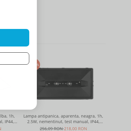
-15%
-23%
lba, 1h,
Lampa antipanica, aparenta, neagra, 1h,
Suport fixa
, IP44,
2.5W, nementinut, test manual, IP44,
0-90 grade, pentru lampa urgenta VE
telight
lentile punct de siguranta, Intelight
sau
N
256,09 RON
218,00 RON
8