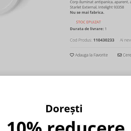
Corp iluminat antipanica, aparent, 
Starlet External, Intelight 93358
Nu se mai fabrica.
STOC EPUIZAT
Durata de livrare:
1
Cod Produs:
110430233
Ai nev
Adauga la Favorite
Cere 
uri
(2)
nica LED proiectata pentru
Dorești
erioada in care reteaua de
cial gandita pentru iluminarea
 de utilitati publice.
10% reducere