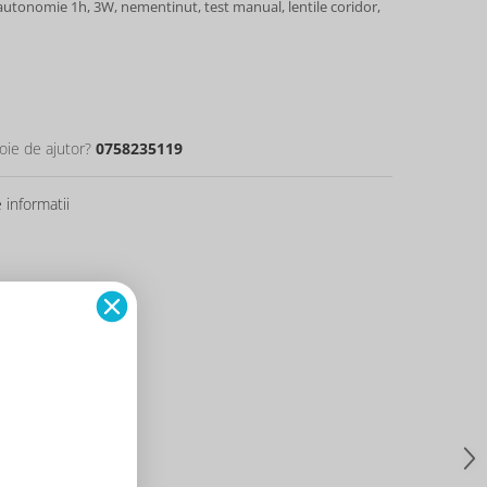
autonomie 1h, 3W, nementinut, test manual, lentile coridor,
oie de ajutor?
0758235119
informatii