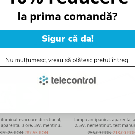
la prima comandă?
Sigur că da!
PRODUSE SIMILARE
Nu mulțumesc, vreau să plătesc prețul întreg.
-15%
iluminat evacuare directional,
Lampa antipanica, aparenta, a
 aparenta, 3 ore, 3W, mentinut,
2.5W, nementinut, test manual
test automat, IP20, Intelight 90085
lentile punct de siguranta, In
370,26 RON
287,55 RON
256,09 RON
218,00 RO