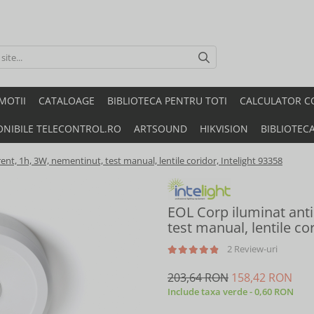
MOTII
CATALOAGE
BIBLIOTECA PENTRU TOTI
CALCULATOR C
ONIBILE TELECONTROL.RO
ARTSOUND
HIKVISION
BIBLIOTEC
nt, 1h, 3W, nementinut, test manual, lentile coridor, Intelight 93358
EOL Corp iluminat anti
test manual, lentile co
2 Review-uri
203,64 RON
158,42 RON
Include taxa verde - 0,60 RON