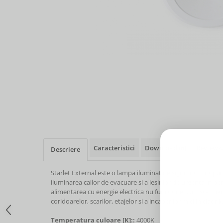
Caracteristici
Download (6)
Review-
Descriere
Starlet External este o lampa iluminat de siguranta antipa
iluminarea cailor de evacuare si a iesirilor de urgenta in p
alimentarea cu energie electrica nu functioneaza. Este spe
coridoarelor, scarilor, etajelor si a incaperilor mici in cladrile
Temperatura culoare [K]::
4000K