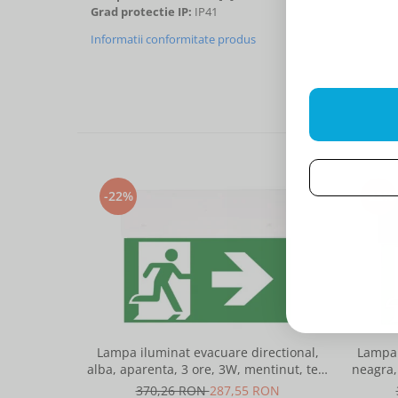
Grad protectie IP:
IP41
Informatii conformitate produs
-22%
-22%
Lampa iluminat evacuare directional,
Lampa 
alba, aparenta, 3 ore, 3W, mentinut, test
neagra,
automat, IP20, Intelight 90385
370,26 RON
287,55 RON