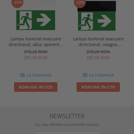
-22%
-22%
Lampa iluminat evacuare
Lampa iluminat evacuare
directional, alba, aparenta,
directional, neagra,
3 ore, 3W, mentinut, test
aparenta, 3 ore, 3W,
370,26 RON
370,26 RON
automat, IP20, Intelight
mentinut, test automat,
287,55 RON
287,55 RON
90385
IP20, Intelight 90085
LA COMANDA
LA COMANDA
ADAUGA IN COS
ADAUGA IN COS
NEWSLETTER
Nu rata ofertele si promotiile noastre