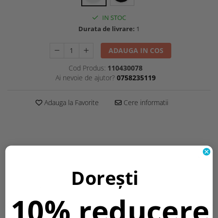
IN STOC
Durata de livrare:
1
ADAUGA IN COS
Cod Produs:
110430078
Ai nevoie de ajutor?
0758235119
Adauga la Favorite
Cere informatii
Descriere
Dorești
Suprema este o lampa iluminat led siguranta antipanica
caracterizata prin:
10% reducere
- constructie modulara pentru instalarea incastrata;
- instalare usoara;
- grad de protectie IP54;