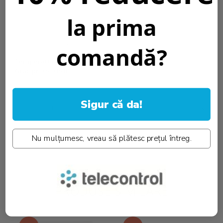
- posibilitatea de a folosi optici diferite;
- pachete de baterii cu viata extinsa >> pachete de baterii cu Litiu
la prima
Fier Fosfat LiFePO4;
- compatibilitate cu sistemul de monitorizare iluminat de
siguranta centralizat wireless de tip WELLS.
comandă?
Temperatura culoare [K]::
4000K
Grad protectie IP:
IP54
Informatii conformitate produs
Sigur că da!
Caracteristici
Download (9)
Nu mulțumesc, vreau să plătesc prețul întreg.
Review-uri
(0)
PRODUSE SIMILARE