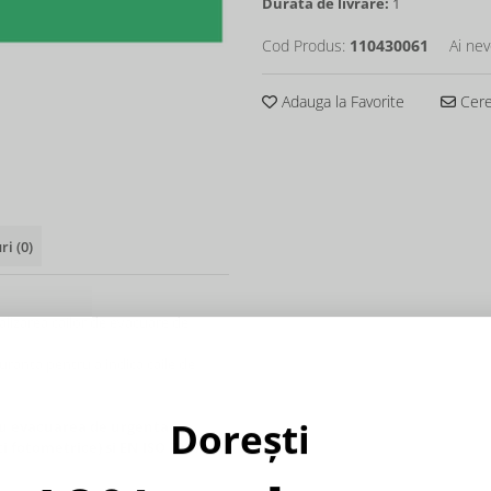
Durata de livrare:
1
Cod Produs:
110430061
Ai nev
Adauga la Favorite
Cere 
uri
(0)
lizarea cailor de evacuare de
guranta pentru a indica caile de
Dorești
ru evacuarea de urgenta
ti fotometrice) si EN ISO 7010