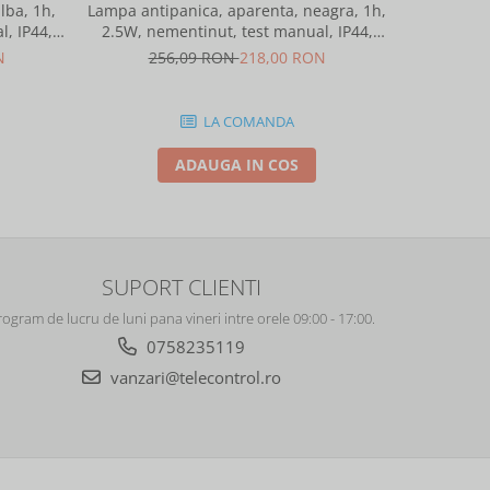
lba, 1h,
Lampa antipanica, aparenta, neagra, 1h,
Suport fixa
, IP44,
2.5W, nementinut, test manual, IP44,
0-90 grade, pentru lampa urgenta VE
telight
lentile punct de siguranta, Intelight
sau
N
256,09 RON
218,00 RON
8
86878
LA COMANDA
ADAUGA IN COS
SUPORT CLIENTI
rogram de lucru de luni pana vineri intre orele 09:00 - 17:00.
0758235119
vanzari@telecontrol.ro