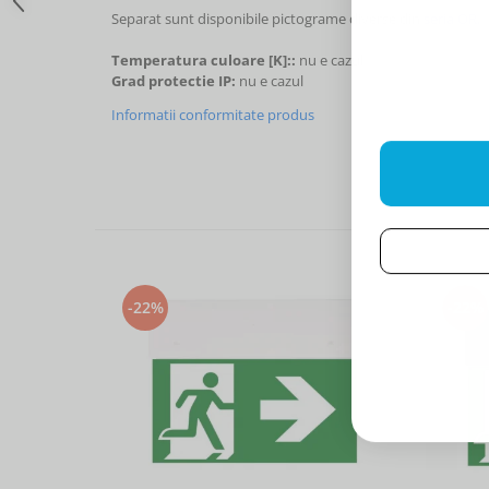
Separat sunt disponibile pictograme diverse din
seria OR.
Temperatura culoare [K]::
nu e cazul
Grad protectie IP:
nu e cazul
Informatii conformitate produs
-22%
-22%