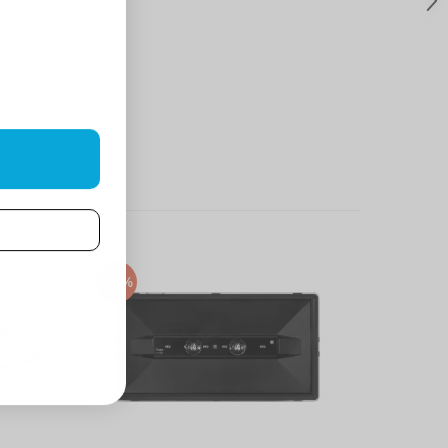
-15%
-23%