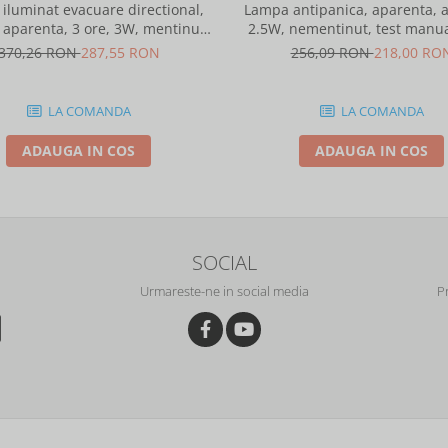
iluminat evacuare directional,
Lampa antipanica, aparenta, a
 aparenta, 3 ore, 3W, mentinut,
2.5W, nementinut, test manual
test automat, IP20, Intelight 90085
lentile punct de siguranta, In
370,26 RON
287,55 RON
256,09 RON
218,00 RO
86872
LA COMANDA
LA COMANDA
ADAUGA IN COS
ADAUGA IN COS
SOCIAL
Urmareste-ne in social media
P