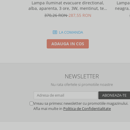
Lampa iluminat evacuare directional,
Lampa 
alba, aparenta, 3 ore, 3W, mentinut, test
neagra,
automat, IP20, Intelight 90385
370,26 RON
287,55 RON
LA COMANDA
ADAUGA IN COS
NEWSLETTER
Nu rata ofertele si promotiile noastre
Vreau sa primesc newsletter cu promotiile magazinului.
Afla mai multe in
Politica de Confidentialitate