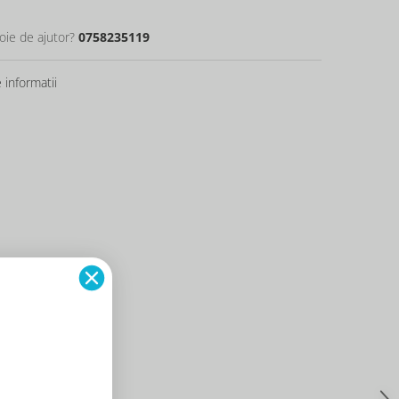
oie de ajutor?
0758235119
informatii