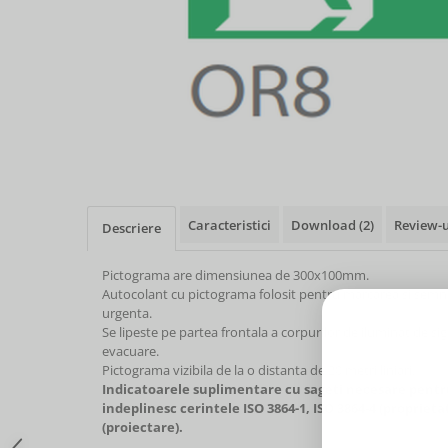
Caracteristici
Download (2)
Review-
Descriere
Pictograma are dimensiunea de 300x100mm.
Autocolant cu pictograma folosit pentru marcarea si semna
urgenta.
Se lipeste pe partea frontala a corpurilor de iluminat de si
evacuare.
Pictograma vizibila de la o distanta de 20 metri liniari.
Indicatoarele suplimentare cu sageti necesare pent
indeplinesc cerintele ISO 3864-1, ISO 3864-4 (proprieta
(proiectare).