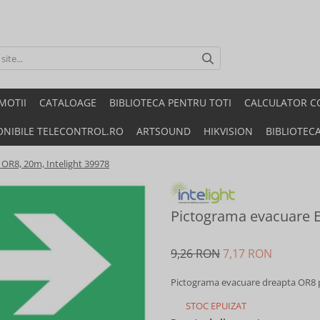
MOTII
CATALOAGE
BIBLIOTECA PENTRU TOTI
CALCULATOR C
ONIBILE TELECONTROL.RO
ARTSOUND
HIKVISION
BIBLIOTEC
OR8, 20m, Intelight 39978
Pictograma evacuare E
9,26 RON
7,17 RON
Pictograma evacuare dreapta OR8 
STOC EPUIZAT