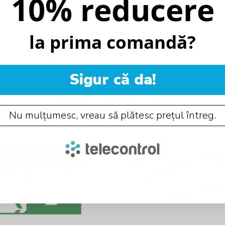
10% reducere
la prima comandă?
Sigur că da!
PRODUSE SIMILARE
Nu mulțumesc, vreau să plătesc prețul întreg.
-15%