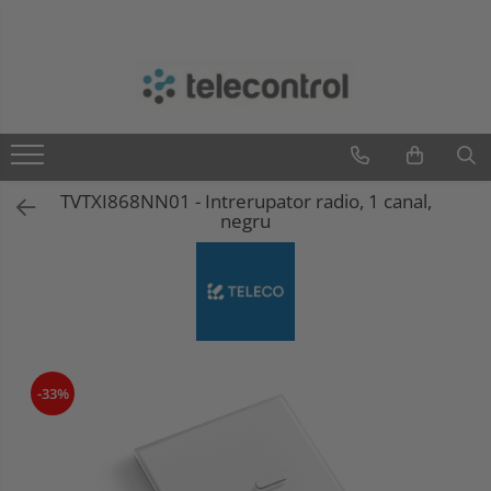
Branduri
Teleco Automation
Teletask
Artsound
TVTXI868NN01 - Intrerupator radio, 1 canal,
Intelight
negru
Hikvision
-33%