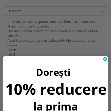
Descriere
Intrerupator radio ce poate controla 1 lumina (consumator).
Transmitaror pentru perete.
Elegant si simplu de fixat: tot ce ai nevoie este o banda dublu-
adeziva.
Acest transmitator radio este disponibil din policarbonat, si, la
cerere:
- sticla
- otel
- policarbonat transparent
Alimentat cu baterii(durata de viata - 3 ani).
Dorești
Culoare: negru
Sunt disponibile la cerere: rame interschimbabile.
Numar canale:
1 canal
10% reducere
Sursa alimentare:
3Vdc ± 10% CR2430
Grad protectie:
IP20
Frecventa lucru:
868.3MHz
Dimensiuni:
86x86x9.5mm
la prima
Informatii conformitate produs