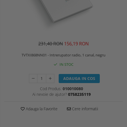
231,40 RON
156,19 RON
TVTXI868NN01 - Intrerupator radio, 1 canal, negru
IN STOC
ADAUGA IN COS
Cod Produs:
010010080
Ai nevoie de ajutor?
0758235119
Adauga la Favorite
Cere informatii