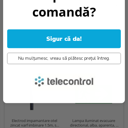
Caracteristici
comandă?
Download (1)
Review-uri
(0)
Sigur că da!
Produse similare
Nu mulțumesc, vreau să plătesc prețul întreg.
-22%
Lampa iluminat evacuare
Electrod impamantare otel
directional, alba, aparenta, 3
zincat varf imbinare 1.5m, se