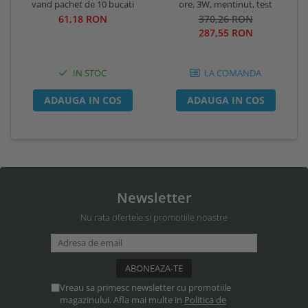
ore, 3W, mentinut, test
vand pachet de 10 bucati
automat, IP20, Intelight 90385
370,26 RON
61,18 RON
287,55 RON
LA COMANDA
IN STOC
ADAUGA IN COS
ADAUGA IN COS
Newsletter
Nu rata ofertele si promotiile noastre
Vreau sa primesc newsletter cu promotiile
magazinului. Afla mai multe in
Politica de