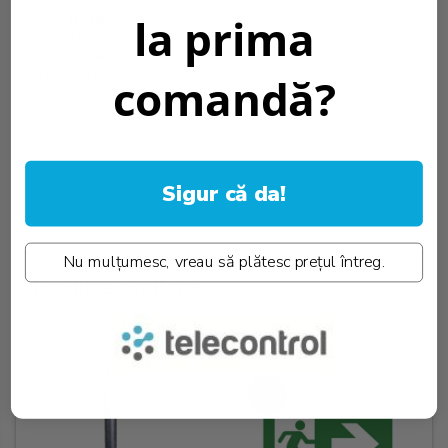
la prima
Montare tip:
Montare in tavan fals
Sursa alimentare:
12/24Vdc
Putere maxima:
12 Vdc / 4W / 350 mA, 24 Vdc / 8W / 350 mA
Grad protectie:
IP20
comandă?
Dimensiuni:
165x47x35mm
Informatii conformitate produs
Download (1)
Sigur că da!
Review-uri
(0)
Nu mulțumesc, vreau să plătesc prețul întreg.
Produse similare
-22%