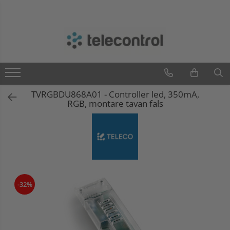
Branduri
Teleco Automation
Teletask
Artsound
TVRGBDU868A01 - Controller led, 350mA,
Intelight
RGB, montare tavan fals
Hikvision
-32%