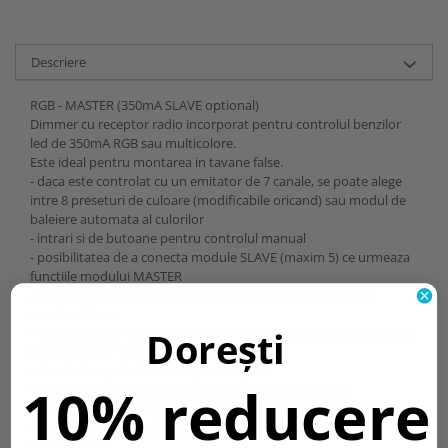
Descriere
RGB - MASTER (350mA SLAVE optional)
Dimmer cu receptor radio incorporat pentru controlul benzilor
led de 350mA RGB sau multicolore.
Este ideal pentru montarea in tavane false.
- daca este controlat cu un emitator de 7 canale, se poate alege
intre 8 preseturi de culoare (modificabile oricand) sau modul de
baleiere automata al culorilor
- intrari si de butoane pentru controlul manual
- posibilitatea de a conecta module SLAVE (maxim 5) ce urmeaza
functiile modului MASTER
- prevazut cu cablu de conectare MASTER-SLAVE (lungime
maxima 30cm)
Dorești
- functie de memorare a pragului de iluminat (memoreaza nivelul
luminii de ultima data de cand a fost pornit)
- functie de aprindere si stingere treptata
10% reducere
- posibilitatea de a memora pana la 42 transmitatoare
- programabil prin PC cu ajutorul software-ului FreeLED pentru
crearea a 4 scene de lumina setabile prin transmitator.
Culoare:
RGB