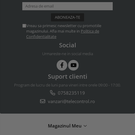
Vreau sa primesc newsletter cu promotiile
magazinului. Afla mai multe in
Politica de
Confidentialitate
Social
Urmareste-ne in social media
Suport clienti
Program de lucru de luni pana vineri intre orele 09:00 - 17:00.
0758235119
vanzari@telecontrol.ro
Magazinul Meu