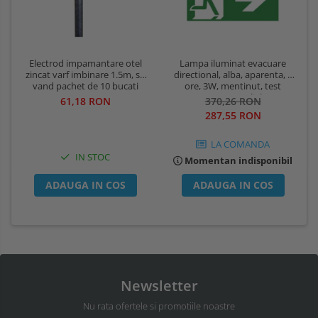
Lampa iluminat evacuare
Electrod impamantare otel
directional, alba, aparenta, 3
zincat varf imbinare 1.5m, se
ore, 3W, mentinut, test
vand pachet de 10 bucati
automat, IP20, Intelight 90385
370,26 RON
61,18 RON
287,55 RON
LA COMANDA
IN STOC
Momentan indisponibil
ADAUGA IN COS
ADAUGA IN COS
Newsletter
Nu rata ofertele si promotiile noastre