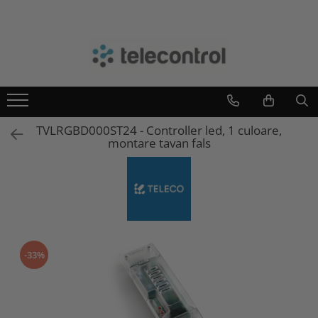
Branduri
Teleco Automation
Teletask
Artsound
TVLRGBD000ST24 - Controller led, 1 culoare,
Intelight
montare tavan fals
Hikvision
-33%