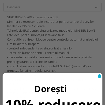
Descriere
STRD BUS-3 SLAVE cu magistrala BUS
Dimmer cu receptor radio incorporat pentru controlul benzilor
led de 12 / 24V cu 1 culoare.
Tehnologie BUS pentru sincronizarea modulelor MASTER-SLAVE.
Este ideal pentru montajul in tavane false.
Compatibil cu Green Mouse pentru controlul automat al nivelului
luminii dintr-o incapere.
- control independent sau sincronizat al iesirilor
- intrari de butoane pentru controlul manual
- daca este controlat cu un emitator de 7 canale, este posibila
preinregistrarea a 4 scene de lumina
- posibilitatea de a conecta module BUS SLAVE (maxim 40) ce
urmeaza functiile modului MASTER
- lungimea maxima a conexiunii BUS este de 200m
- prevazut cu cablu de conectare MASTER-SLAVE (lungime
maxima 30cm)
Dorești
- functie de memorare a pragului de iluminat (memoreaza nivelul
luminii de ultima data de cand a fost pornit)
10% reducere
- functie de aprindere si stingere treptata
- posibilitatea de a memora pana la 42 transmitatoare.