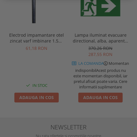
Electrod impamantare otel
Lampa iluminat evacuare
zincat varf imbinare 1.5m,
directional, alba, aparenta,
se vand pachet de 10 bucati
3 ore, 3W, mentinut, test
61,18 RON
370,26 RON
automat, IP20, Intelight
287,55 RON
90385
LA COMANDA
Momentan
indisponibil
Acest produs nu
este momentan disponibil, iar
pretul afisat poate varia. Cere
IN STOC
informatii suplimentare
ADAUGA IN COS
ADAUGA IN COS
NEWSLETTER
Nu rata ofertele si promotiile noastre