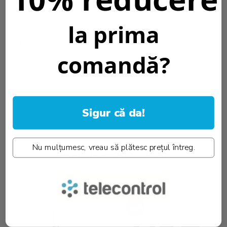
Culoare:
1 culoare
Montare tip:
Montare in tavan fals
Sursa alimentare:
24Vdc
la prima
Putere maxima:
3x100W (24V)
Grad protectie:
IP20
Dimensiuni:
165x47x35mm
comandă?
Informatii conformitate produs
Download (2)
Review-uri
(0)
Sigur că da!
Nu mulțumesc, vreau să plătesc prețul întreg.
PRODUSE SIMILARE
-22%