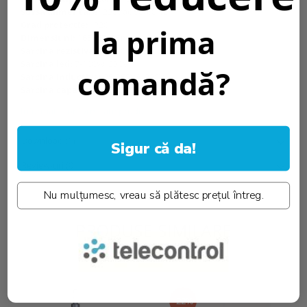
Sursa alimentare:
230Vac 50/60Hz
Grad protectie:
IP20
la prima
Dimensiuni:
165x47x35mm
Sarcina rezistiva:
25-250W/230V
Sarcina led:
7-100W/230V
comandă?
Sarcina inductiva:
25-250VA/230V
Sarcina capacitiva:
25-250VA/230V
Informatii conformitate produs
Download (1)
Sigur că da!
Review-uri
(0)
Nu mulțumesc, vreau să plătesc prețul întreg.
PRODUSE SIMILARE
-22%