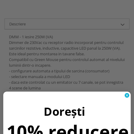
Descriere
DMM - 1 iesire 250W (VA)
Dimmer de 230Vac cu receptor radio incorporat pentru controlul
sarcinilor rezistive, inductive, capacitive LED panal la 250W (VA).
Este ideal pentru montarea in tavane false.
Compatibil cu Green Mouse pentru controlul automat al nivelului
luminii dintr-o incapere.
- configurare automata a tipului de sarcina (consumator)
- selectare manuala a modului LED
- daca este controlat cu un emitator cu 7 canale, se pot inregistra
4 scene de lumina
- intrari si de butoane pentru controlul manual
- 100% protejat impotriva scurtcircuitelor
- functie de memorare a pragului de iluminat (memoreaza nivelul
Dorești
luminii de ultima data de cand a fost pornit)
- functie de aprindere si stingere treptata
10% reducere
- posibilitatea de a memora pana la 16 transmitatoare.
Cod comanda: TVDMM868G09S
Montare tip:
Montare in tavan fals