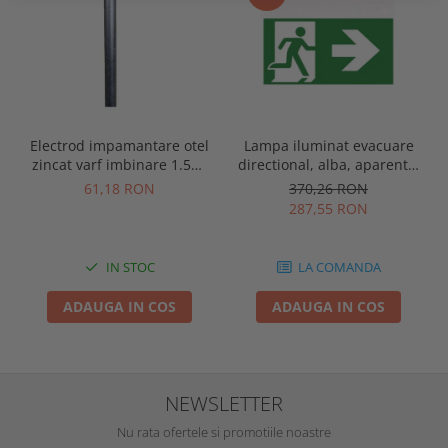
Electrod impamantare otel
Lampa iluminat evacuare
zincat varf imbinare 1.5m,
directional, alba, aparenta,
se vand pachet de 10 bucati
3 ore, 3W, mentinut, test
61,18 RON
370,26 RON
automat, IP20, Intelight
287,55 RON
90385
IN STOC
LA COMANDA
ADAUGA IN COS
ADAUGA IN COS
NEWSLETTER
Nu rata ofertele si promotiile noastre