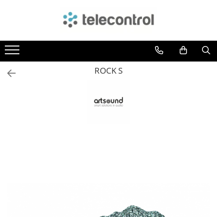
Branduri
Teleco Automation
Teletask
ROCK S
Artsound
Intelight
Hikvision