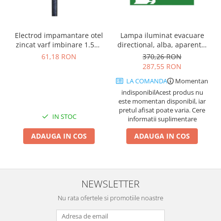
Electrod impamantare otel
Lampa iluminat evacuare
zincat varf imbinare 1.5m,
directional, alba, aparenta,
se vand pachet de 10 bucati
3 ore, 3W, mentinut, test
61,18 RON
370,26 RON
automat, IP20, Intelight
287,55 RON
90385
LA COMANDA
Momentan
indisponibil
Acest produs nu
este momentan disponibil, iar
pretul afisat poate varia. Cere
IN STOC
informatii suplimentare
ADAUGA IN COS
ADAUGA IN COS
NEWSLETTER
Nu rata ofertele si promotiile noastre