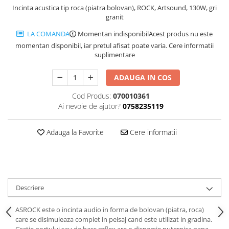
Incinta acustica tip roca (piatra bolovan), ROCK, Artsound, 130W, gri
granit
LA COMANDA
Momentan indisponibil
Acest produs nu este
momentan disponibil, iar pretul afisat poate varia. Cere informatii
suplimentare
ADAUGA IN COS
Cod Produs:
070010361
Ai nevoie de ajutor?
0758235119
Adauga la Favorite
Cere informatii
Descriere
ASROCK este o incinta audio in forma de bolovan (piatra, roca)
care se disimuleaza complet in peisaj cand este utilizat in gradina.
Gratie portului sau de bass reflex are o dispersie puternica pana