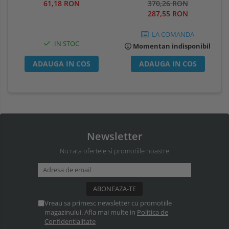
automat, IP20, Intelight 90385
370,26 RON
61,18 RON
287,55 RON
LA COMANDA
IN STOC
Momentan indisponibil
ADAUGA IN COS
ADAUGA IN COS
Newsletter
Nu rata ofertele si promotiile noastre
Vreau sa primesc newsletter cu promotiile
magazinului. Afla mai multe in
Politica de
Confidentialitate