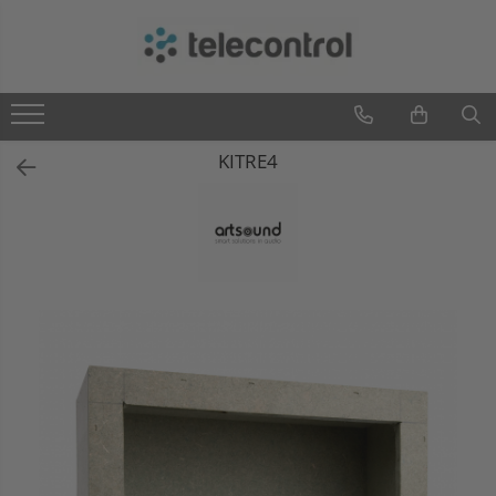
Branduri
Teleco Automation
Teletask
KITRE4
Artsound
Intelight
Hikvision