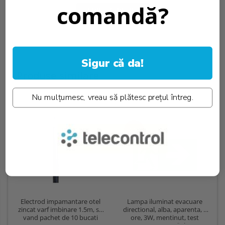
comandă?
SCRIE UN REVIEW
Sigur că da!
Produse similare
Nu mulțumesc, vreau să plătesc prețul întreg.
-22%
Lampa iluminat evacuare
Electrod impamantare otel
directional, alba, aparenta, 3
zincat varf imbinare 1.5m, se
ore, 3W, mentinut, test
vand pachet de 10 bucati