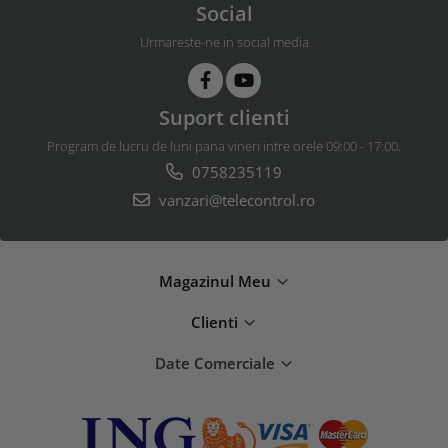
Social
Urmareste-ne in social media
Suport clienti
Program de lucru de luni pana vineri intre orele 09:00 - 17:00.
0758235119
vanzari@telecontrol.ro
Magazinul Meu
Clienti
Date Comerciale