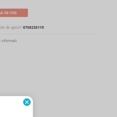
A IN COS
oie de ajutor?
0758235119
informatii