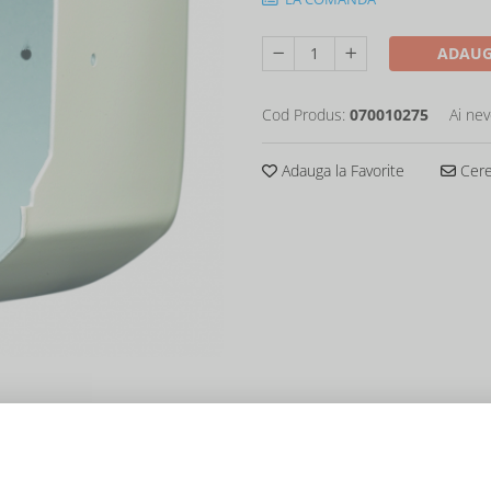
ADAUG
Cod Produs:
070010275
Ai nev
Adauga la Favorite
Cere 