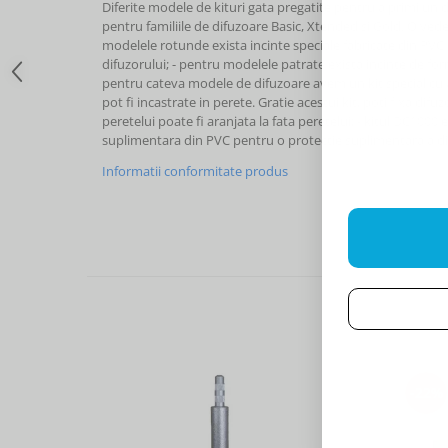
Diferite modele de kituri gata pregatite pentru a primi un di
pentru familiile de difuzoare Basic, Xtended si Gold. O ve
modelele rotunde exista incinte speciale fabricate din PVC
difuzorului; - pentru modelele patrate exista incinte de fo
pentru cateva modele de difuzoare avem un kit special cu a
pot fi incastrate in perete. Gratie acestui kit, poti fixa difu
peretelui poate fi aranjata la fata peretelui; - kitul DC1000 
suplimentara din PVC pentru o protectie suplimentara a di
Informatii conformitate produs
-22%