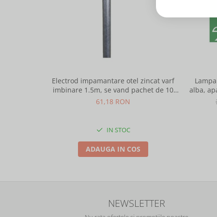
Electrod impamantare otel zincat varf
Lampa 
imbinare 1.5m, se vand pachet de 10
alba, ap
bucati
61,18 RON
IN STOC
ADAUGA IN COS
NEWSLETTER
Nu rata ofertele si promotiile noastre