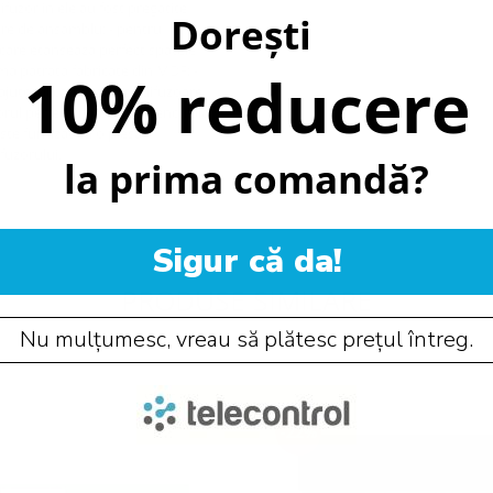
fuzor in ele au fost pregatite
Dorești
dere de ansamblu: - pentru
 care etanseaza perfect spatele
rma patrata fabricate din MDF; -
10% reducere
jutorul caruia aceste difuzoare
zorul perfect in perete si tencuiala
este furnizat cu o piesa
fuzorului.
la prima comandă?
Sigur că da!
PRODUSE SIMILARE
Nu mulțumesc, vreau să plătesc prețul întreg.
-22%