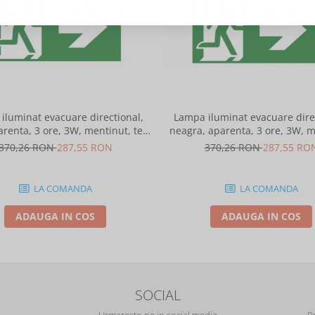
iluminat evacuare directional,
Lampa iluminat evacuare direc
arenta, 3 ore, 3W, mentinut, test
neagra, aparenta, 3 ore, 3W, m
automat, IP20, Intelight 90385
test automat, IP20, I
370,26 RON
287,55 RON
370,26 RON
287,55 RO
LA COMANDA
LA COMANDA
ADAUGA IN COS
ADAUGA IN COS
SOCIAL
Urmareste-ne in social media
P