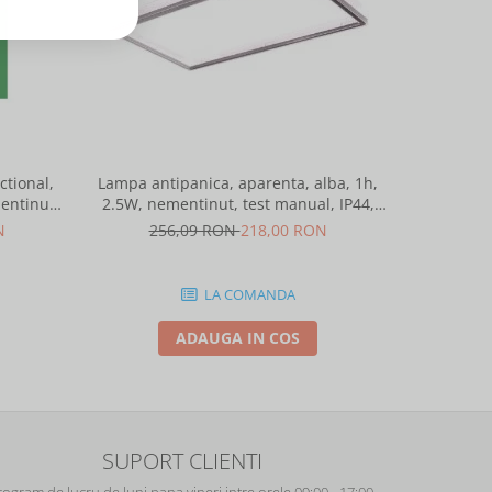
-15%
tional,
Lampa antipanica, aparenta, alba, 1h,
Lampa anti
entinut,
2.5W, nementinut, test manual, IP44,
2.5W, nem
ntelight 90085
lentile punct de siguranta, Intelight
lentile 
N
256,09 RON
218,00 RON
25
86872
LA COMANDA
ADAUGA IN COS
SUPORT CLIENTI
rogram de lucru de luni pana vineri intre orele 09:00 - 17:00.