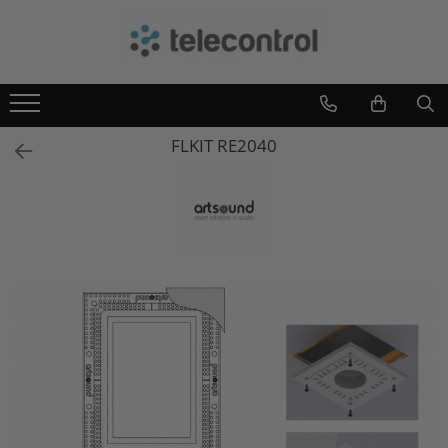
Branduri
Teleco Automation
Teletask
FLKIT RE2040
Artsound
Intelight
Hikvision