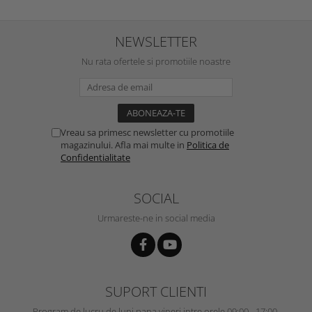
NEWSLETTER
Nu rata ofertele si promotiile noastre
Vreau sa primesc newsletter cu promotiile
magazinului. Afla mai multe in
Politica de
Confidentialitate
SOCIAL
Urmareste-ne in social media
SUPORT CLIENTI
Program de lucru de luni pana vineri intre orele 09:00 - 17:00.