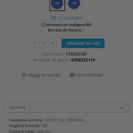
LA COMANDA
Momentan indisponibil
Durata de livrare:
1
ADAUGA IN COS
Cod Produs:
110332141
Ai nevoie de ajutor?
0758235119
Adauga la Favorite
Cere informatii
Descriere
Tensiune intrare::
AC/DC 12V, 12Vdc/Vac
Unghiul luminii::
30°
Culoare corp::
argintiu