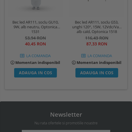
Bec led AR111, soclu GU10,
Bec led AR111, soclu G53,
9W, alb neutru, Optonica
unghi 120°, 15W, 12Vdc/Vac,
1531
alb cald, Optonica 1518
53,94 RON
116,43 RON
40,45 RON
87,33 RON
LA COMANDA
LA COMANDA
Momentan indisponibil
Momentan indisponibil
ADAUGA IN COS
ADAUGA IN COS
Newsletter
Nu rata ofertele si promotiile noastre