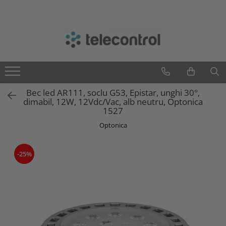
Branduri
Teleco Automation
Teletask
Artsound
Bec led AR111, soclu G53, Epistar, unghi 30°,
Intelight
dimabil, 12W, 12Vdc/Vac, alb neutru, Optonica
Hikvision
1527
Optonica
-25%