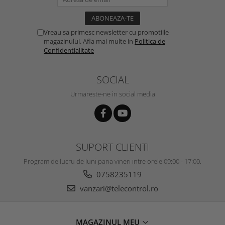
Vreau sa primesc newsletter cu promotiile
magazinului. Afla mai multe in
Politica de
Confidentialitate
SOCIAL
Urmareste-ne in social media
SUPORT CLIENTI
Program de lucru de luni pana vineri intre orele 09:00 - 17:00.
0758235119
vanzari@telecontrol.ro
MAGAZINUL MEU