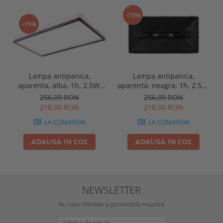
-15%
-15%
Lampa antipanica,
Lampa antipanica,
aparenta, alba, 1h, 2.5W,
aparenta, neagra, 1h, 2.5W,
nementinut, test manual,
nementinut, test manual,
256,09 RON
256,09 RON
IP44, lentile punct de
IP44, lentile punct de
218,00 RON
218,00 RON
siguranta, Intelight 86872
siguranta, Intelight 86878
LA COMANDA
LA COMANDA
ADAUGA IN COS
ADAUGA IN COS
NEWSLETTER
Nu rata ofertele si promotiile noastre