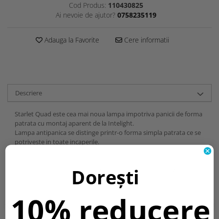
Cod Produs:
110430825
Ai nevoie de ajutor?
0758235119
Adauga la Favorite
Cere informatii
Descriere
Starlet Quad este cea mai noua lampa impotriva panicii de forma
patrata cu montaj aparent de la Intelight.
Lampa antipanica se distinge printr-o forma simpla patrata ce se
potriveste in toate incaperile.
Cele mai importante caracteristici ale lampii antipanica Starlet
Quad sunt:
Dorești
-lentile optice variate pentru zone deschise, coridoare, zone
deschise inalte, si coridoare inalte;
-fluxuri luminoase variate: 150,250 si 350lm;
10% reducere
-montaj aparent sau incastrat;
-2 culori disponibile: alb si negru.