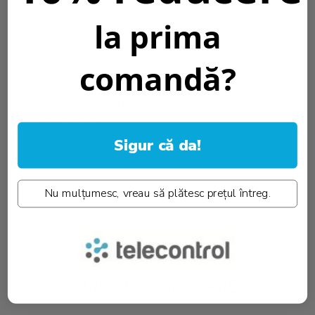
Daca doriti sa instalati incastrat aceasta lampa de urgenta puteti
la prima
folosi
rama de instalare incastrata alba Intelight 93001
<br>
Daca doriti sa instalati incastrat aceasta lampa de urgenta puteti
folosi
rama de instalare incastrata neagra Intelight 92820
<br>
comandă?
Temperatura culoare [K]::
4000K
Grad protectie IP:
IP20
Informatii conformitate produs
Sigur că da!
Caracteristici
Nu mulțumesc, vreau să plătesc prețul întreg.
Download (6)
Review-uri
(0)
PRODUSE SIMILARE