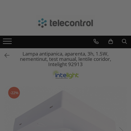
Branduri
Teleco Automation
Teletask
Artsound
Lampa antipanica, aparenta, 3h, 1.5W,
Intelight
nementinut, test manual, lentile coridor,
Hikvision
Intelight 92913
-22%