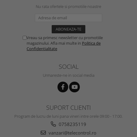
Nu rata ofertele si promotiile noastre
Vreau sa primesc newsletter cu promotiile
magazinului. Afla mai multe in
Politica de
Confidentialitate
SOCIAL
Urmareste-ne in social media
SUPORT CLIENTI
Program de lucru de luni pana vineri intre orele 09:00 - 17:00.
0758235119
vanzari@telecontrol.ro