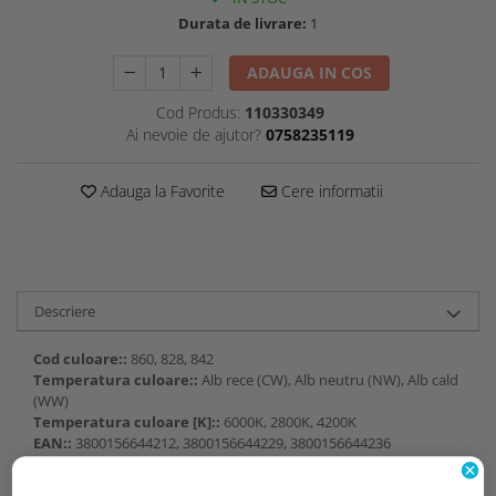
Durata de livrare:
1
ADAUGA IN COS
Cod Produs:
110330349
Ai nevoie de ajutor?
0758235119
Adauga la Favorite
Cere informatii
Descriere
Cod culoare::
860, 828, 842
Temperatura culoare::
Alb rece (CW), Alb neutru (NW), Alb cald
(WW)
Temperatura culoare [K]::
6000K, 2800K, 4200K
EAN::
3800156644212, 3800156644229, 3800156644236
Durata viata::
25000 ore, 25000ore
Unghiul luminii::
120°