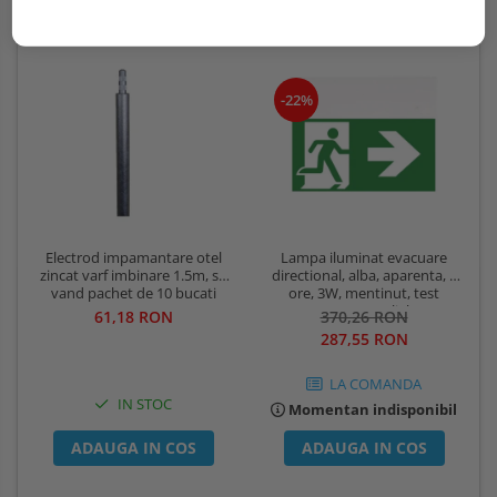
-22%
Lampa iluminat evacuare
Electrod impamantare otel
directional, alba, aparenta, 3
zincat varf imbinare 1.5m, se
ore, 3W, mentinut, test
vand pachet de 10 bucati
automat, IP20, Intelight 90385
370,26 RON
61,18 RON
287,55 RON
LA COMANDA
IN STOC
Momentan indisponibil
ADAUGA IN COS
ADAUGA IN COS