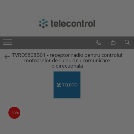
Branduri
Teleco Automation
Teletask
Artsound
TVRDS868B01 - receptor radio pentru controlul
Intelight
motoarelor de rulouri cu comunicare
Hikvision
bidirectionala
-33%