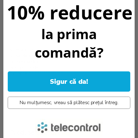
10% reducere
(fara inchidere automata) Intrari: - fotocelula; - margine de
siguranta (cu rezistenta de 8K2) sau margine de siguranta cablata
cu infrarosii; - butoane pentru controlul manual; - buton pentru
oprirea de urgenta. Iesiri: - lumina strobo 300W/230Vac
la prima
Specificatii tehnice: Sursa alimentare: 230Vac Numar de iesiri: 1
Putere maxima: 700W Grad protectie: IP20 Dimensiuni:
220x165x65mm
comandă?
Numar iesiri:
1 iesire
Sursa alimentare:
230Vac 50/60Hz
Putere maxima:
700W
Grad protectie:
IP20
Dimensiuni:
220x165x65mm
Sigur că da!
Informatii conformitate produs
Download (1)
Nu mulțumesc, vreau să plătesc prețul întreg.
Review-uri
(0)
Produse similare