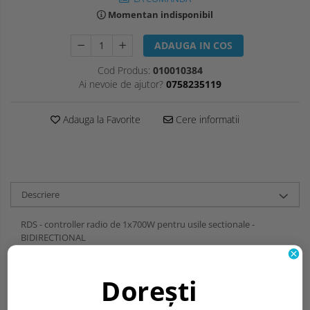
Momentan indisponibil
ADAUGA IN COS
Cod Produs:
010010384
Ai nevoie de ajutor?
0758235119
Adauga la Favorite
Cere informatii
Descriere
RDS - controller radio de 1x700W pentru usile sectionale -
BIDIRECTIONAL
3 butoane si 1 martor led amplasate pe masca frontala pentru a
semnaliza starea usii sectionale. Lumina de curtoazie incorporata.
Dorești
Controlat prin telecomenzi radio. 2 moduri de control: - automat
(cu inchidere automata cu pauza programata) - semiautomat