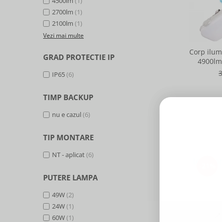
4500lm
(1)
2700lm
(1)
2100lm
(1)
Vezi mai multe
Corp ilum
GRAD PROTECTIE IP
4900lm,
IP65
(6)
TIMP BACKUP
nu e cazul
(6)
TIP MONTARE
NT - aplicat
(6)
-21%
PUTERE LAMPA
49W
(2)
24W
(1)
60W
(1)