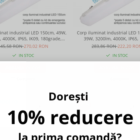
inat industrial LED 150cm, 49W,
Corp iluminat industrial LED
 4000K, IP65, IK09, 180grade,
39W, 3200lm, 4000K, IP65, 
Intelight 93105
180grade, Intelight 931
345,58 RON
270,02 RON
283,86 RON
222,20 RO
IN STOC
IN STOC
ADAUGA IN COS
ADAUGA IN COS
Compara
Compara
Dorești
-22%
10% reducere
la prima comandă?