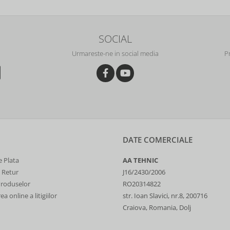
SOCIAL
Urmareste-ne in social media
P
DATE COMERCIALE
 Plata
AA TEHNIC
e Retur
J16/2430/2006
Produselor
RO20314822
a online a litigiilor
str. Ioan Slavici, nr.8, 200716
Craiova, Romania, Dolj