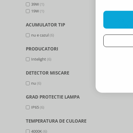
39W
(1)
19W
(1)
Corp ilu
ACUMULATOR TIP
2100lm,
nu e cazul
(6)
PRODUCATORI
Intelight
(6)
DETECTOR MISCARE
nu
(6)
GRAD PROTECTIE LAMPA
IP65
(6)
TEMPERATURA DE CULOARE
4000K
(6)