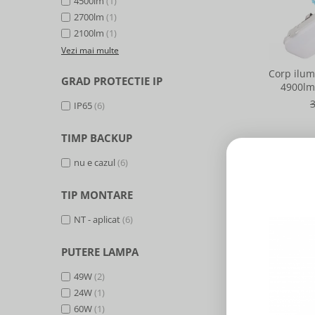
4500lm
(1)
2700lm
(1)
2100lm
(1)
Vezi mai multe
Corp ilum
GRAD PROTECTIE IP
4900lm,
IP65
(6)
TIMP BACKUP
nu e cazul
(6)
TIP MONTARE
NT - aplicat
(6)
-21%
PUTERE LAMPA
49W
(2)
24W
(1)
60W
(1)