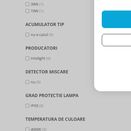
39W
(1)
19W
(1)
Corp ilu
ACUMULATOR TIP
2100lm,
nu e cazul
(6)
PRODUCATORI
Intelight
(6)
DETECTOR MISCARE
nu
(6)
GRAD PROTECTIE LAMPA
IP65
(6)
TEMPERATURA DE CULOARE
4000K
(6)