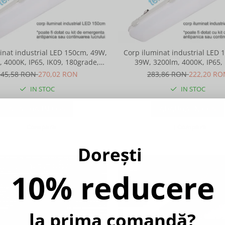
inat industrial LED 150cm, 49W,
Corp iluminat industrial LED
 4000K, IP65, IK09, 180grade,
39W, 3200lm, 4000K, IP65, 
Intelight 93105
180grade, Intelight 931
345,58 RON
270,02 RON
283,86 RON
222,20 RO
IN STOC
IN STOC
ADAUGA IN COS
ADAUGA IN COS
Compara
Compara
Dorești
-22%
10% reducere
la prima comandă?