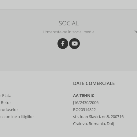
SOCIAL
Urmareste-ne in social media
P
DATE COMERCIALE
 Plata
AA TEHNIC
e Retur
J16/2430/2006
Produselor
RO20314822
a online a litigiilor
str. Ioan Slavici, nr.8, 200716
Craiova, Romania, Dolj