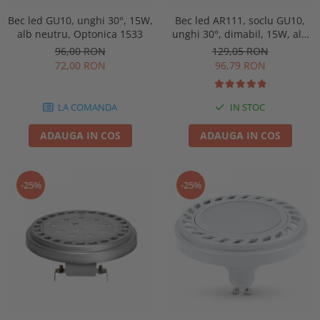
Bec led GU10, unghi 30°, 15W,
Bec led AR111, soclu GU10,
alb neutru, Optonica 1533
unghi 30°, dimabil, 15W, alb
neutru, Optonica 1535
96,00 RON
129,05 RON
72,00 RON
96,79 RON
LA COMANDA
IN STOC
ADAUGA IN COS
ADAUGA IN COS
-25%
-25%