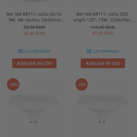
Bec led AR111, soclu GU10,
Bec led AR111, soclu G53,
9W, alb neutru, Optonica
unghi 120°, 15W, 12Vdc/Vac,
1531
alb cald, Optonica 1518
53,94 RON
116,43 RON
40,45 RON
87,33 RON
LA COMANDA
LA COMANDA
ADAUGA IN COS
ADAUGA IN COS
-25%
-25%