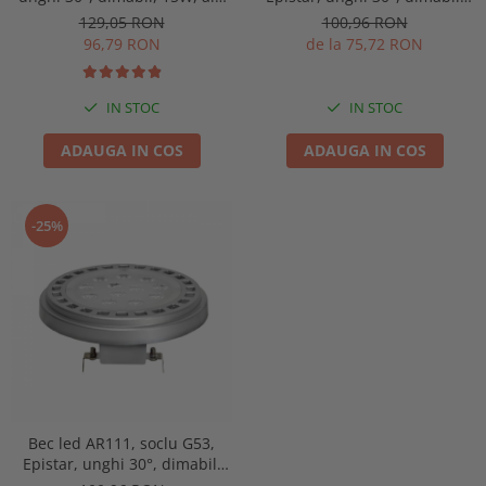
cald, Optonica 1536
15W, 12Vdc/Vac, alb neutru,
129,05 RON
100,96 RON
Optonica 1517
96,79 RON
de la 75,72 RON
IN STOC
IN STOC
ADAUGA IN COS
ADAUGA IN COS
-25%
Bec led AR111, soclu G53,
Epistar, unghi 30°, dimabil,
12W, 12Vdc/Vac, alb neutru,