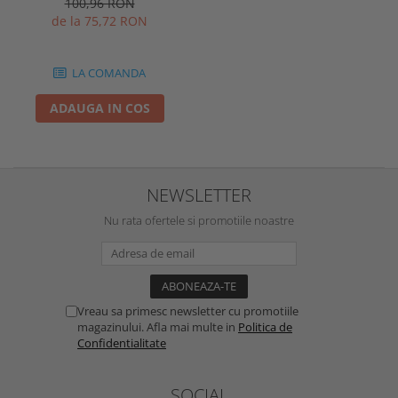
100,96 RON
Optonica 1527
de la 75,72 RON
LA COMANDA
ADAUGA IN COS
NEWSLETTER
Nu rata ofertele si promotiile noastre
Vreau sa primesc newsletter cu promotiile
magazinului. Afla mai multe in
Politica de
Confidentialitate
SOCIAL